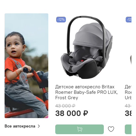
-12%
-12%
Детское автокресло Britax
Детс
Roemer Baby-Safe PRO LUX,
Roem
Frost Grey
Urba
43 000 ₽
43 0
38 000 ₽
38
Все автокресла