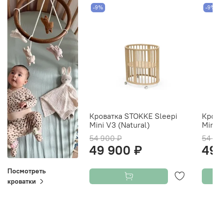
-9%
-9%
Кроватка STOKKE Sleepi
Кров
Mini V3 (Natural)
Mini
54 900 ₽
54 9
49 900 ₽
49
Посмотреть
кроватки